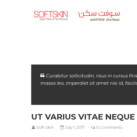
Curabitur sollicitudin, risus in cursus 
massa leo, imperdiet sit amet nisi id, facili
UT VARIUS VITAE NEQUE
Soft Skin
July 1, 2017
0 Comments