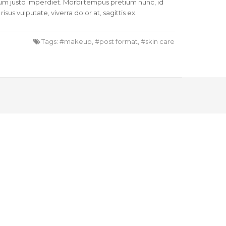
tum justo imperdiet. Morbi tempus pretium nunc, id
us vulputate, viverra dolor at, sagittis ex.
Tags:
makeup
,
post format
,
skin care