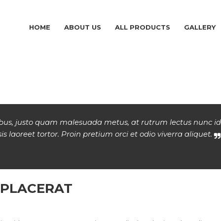
HOME
ABOUT US
ALL PRODUCTS
GALLERY
finibus, justo quam malesuada metus, at rutrum lectus nunc 
sis laoreet tortor. Proin pretium orci et odio viverra aliquet.
 PLACERAT