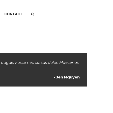
CONTACT
id augue. Fusce nec cursus dolor. Maecenas
- Jen Nguyen