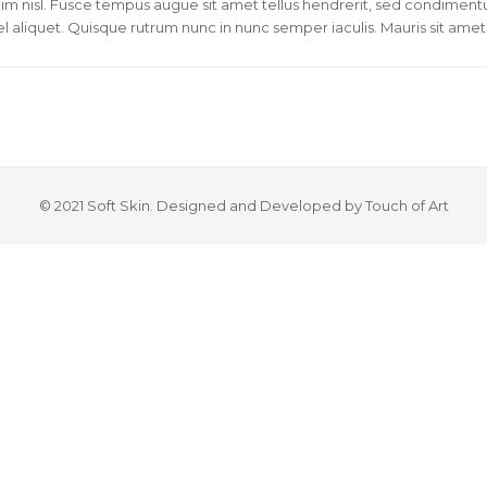
enim nisl. Fusce tempus augue sit amet tellus hendrerit, sed condimen
liquet. Quisque rutrum nunc in nunc semper iaculis. Mauris sit amet ris
© 2021 Soft Skin. Designed and Developed by Touch of Art