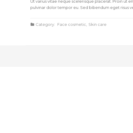
Ut varius vitae neque scelerisque placerat. Proin ut 
pulvinar dolor tempor eu. Sed bibendum eget risus vel a
Category:
Face cosmetic
Skin care